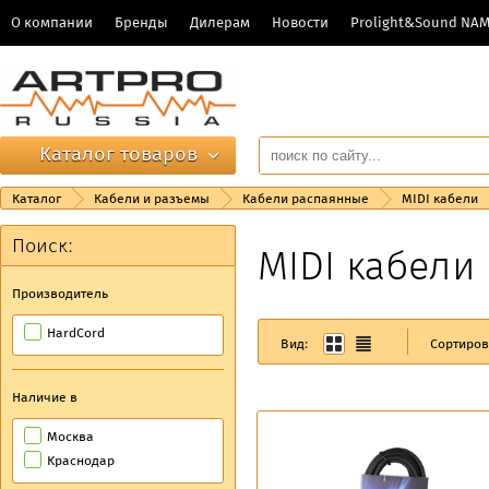
О компании
Бренды
Дилерам
Новости
Prolight&Sound NA
Каталог товаров
Каталог
Кабели и разъемы
Кабели распаянные
MIDI кабели
Поиск:
MIDI кабели
Производитель
HardCord
Вид:
Сортиров
Наличие в
Москва
Краснодар