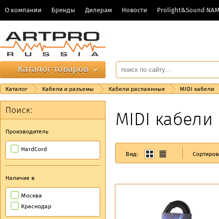
О компании
Бренды
Дилерам
Новости
Prolight&Sound NA
Каталог товаров
Каталог
Кабели и разъемы
Кабели распаянные
MIDI кабели
Поиск:
MIDI кабели
Производитель
HardCord
Вид:
Сортиров
Наличие в
Москва
Краснодар