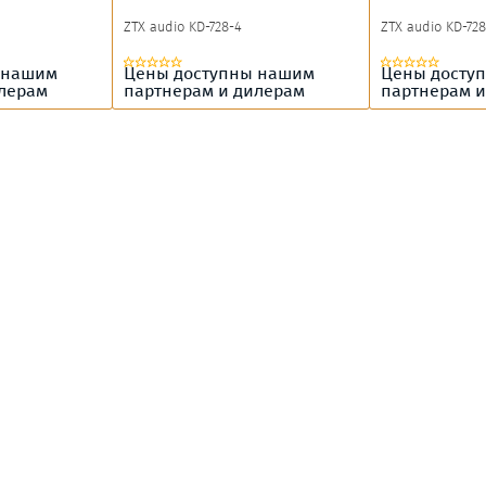
ZTX audio KD-728-4
ZTX audio KD-728
 нашим
Цены доступны нашим
Цены досту
илерам
партнерам и дилерам
партнерам и