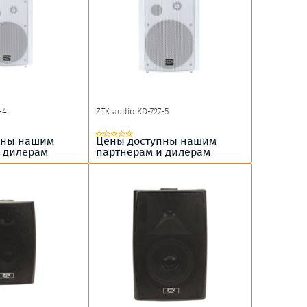
-4
ZTX audio KD-727-5
пны нашим
Цены доступны нашим
 дилерам
партнерам и дилерам