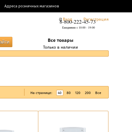
Адреса розничных магазинов
Вход
Регистрация
8-800-222-45-73
Ежедневно с 10:00 - 19:00
Все товары
Только в наличии
На странице:
40
80
120
200
Все