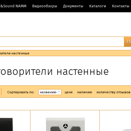
ht&Sound NAMM
Видеообзоры
Документы
Каталоги
Контакты
рители настенные
говорители настенные
Сортировать по:
названию
цене
наличию
количеству отзывов