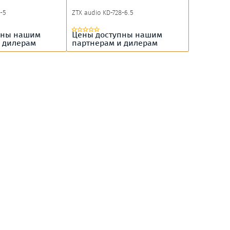
-5
ZTX audio KD-728-6.5
пны нашим
Цены доступны нашим
 дилерам
партнерам и дилерам