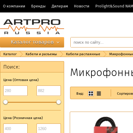
О компании
Бренды
Дилерам
Новости
Prolight&Sound NA
Каталог товаров
Каталог
Кабели и разъемы
Кабели распаянные
Микрофонные
Поиск:
Микрофонны
Цена (Оптовая цена)
Вид:
Сортиров
Цена (Розничная цена)