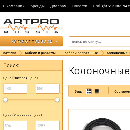
О компании
Бренды
Дилерам
Новости
Prolight&Sound NA
Каталог товаров
Каталог
Кабели и разъемы
Кабели распаянные
Колоночные 
Поиск:
Колоночные
Цена (Оптовая цена)
Вид:
Сортиров
Цена (Розничная цена)