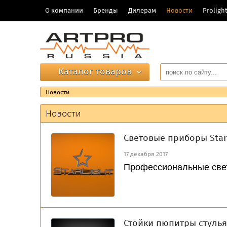
О компании
Бренды
Дилерам
Новости
Prolig
Каталог товаров
Новости
Новости
Световые приборы Starl
17 декабря 2017
Профессиональные свет
Стойки пюпитры стулья 