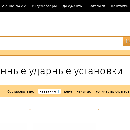
ht&Sound NAMM
Видеообзоры
Документы
Каталоги
Контакты
онные ударные установки
Сортировать по:
названию
цене
наличию
количеству отзывов