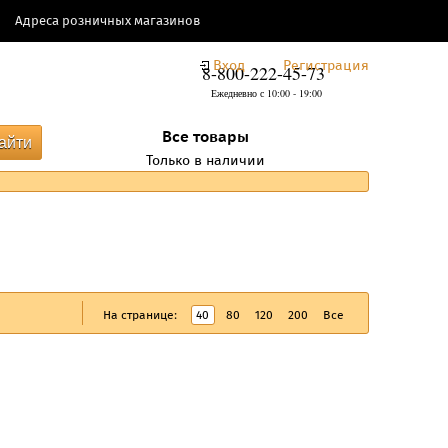
Адреса розничных магазинов
Вход
Регистрация
8-800-222-45-73
Ежедневно с 10:00 - 19:00
Все товары
Только в наличии
На странице:
40
80
120
200
Все